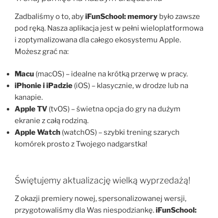
Zadbaliśmy o to, aby
iFunSchool: memory
było zawsze
pod ręką. Nasza aplikacja jest w pełni wieloplatformowa
i zoptymalizowana dla całego ekosystemu Apple.
Możesz grać na:
Macu
(macOS) – idealne na krótką przerwę w pracy.
iPhonie i iPadzie
(iOS) – klasycznie, w drodze lub na
kanapie.
Apple TV
(tvOS) – świetna opcja do gry na dużym
ekranie z całą rodziną.
Apple Watch
(watchOS) – szybki trening szarych
komórek prosto z Twojego nadgarstka!
Świętujemy aktualizację wielką wyprzedażą!
Z okazji premiery nowej, spersonalizowanej wersji,
przygotowaliśmy dla Was niespodziankę.
iFunSchool: