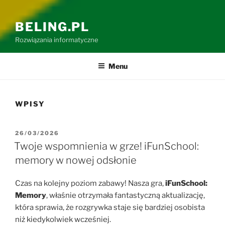
BELING.PL
Rozwiązania informatyczne
Menu
WPISY
OPUBLIKOWANE
26/03/2026
W
Twoje wspomnienia w grze! iFunSchool:
memory w nowej odsłonie
Czas na kolejny poziom zabawy! Nasza gra,
iFunSchool:
Memory
, właśnie otrzymała fantastyczną aktualizację,
która sprawia, że rozgrywka staje się bardziej osobista
niż kiedykolwiek wcześniej.