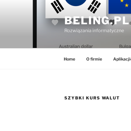
Przejdź
do
BELING.PL
treści
Rozwiązania informatyczne
Home
O firmie
Aplikacji
SZYBKI KURS WALUT