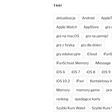
TAGI
aktualizacja
Android
Apple
Apple Watch
AppStore
gra 
gra na macOS
gra na pamięć
gra z fizyką
gry dla dzieci
gry edukacyjne
iCloud
iFun
iFunSchool: Memory
iMessage
iOS 6
iOS 7
iOS 8
iOS 9
iOS 10.2
iPad
Kontaktowy I
Memory
memory game
pro
ranking
spadające karty
Szybki Kurs Walut
Szybki Kurs 