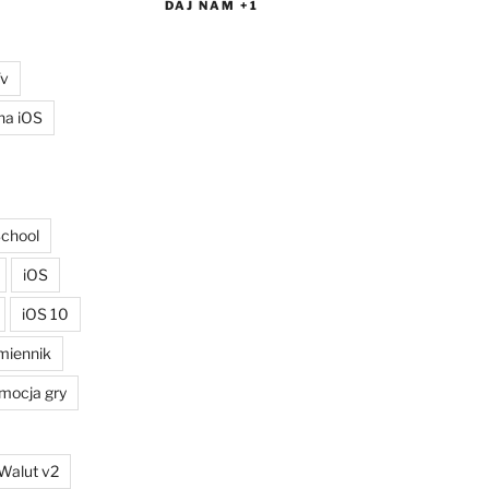
DAJ NAM +1
Tv
na iOS
School
iOS
iOS 10
miennik
mocja gry
Walut v2