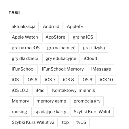
TAGI
aktualizacja
Android
AppleTv
Apple Watch
AppStore
gra na iOS
gra na macOS
gra na pamięć
gra z fizyką
gry dla dzieci
gry edukacyjne
iCloud
iFunSchool
iFunSchool: Memory
iMessage
iOS
iOS 6
iOS 7
iOS 8
iOS 9
iOS 10
iOS 10.2
iPad
Kontaktowy Imiennik
Memory
memory game
promocja gry
ranking
spadające karty
Szybki Kurs Walut
Szybki Kurs Walut v2
top
tvOS