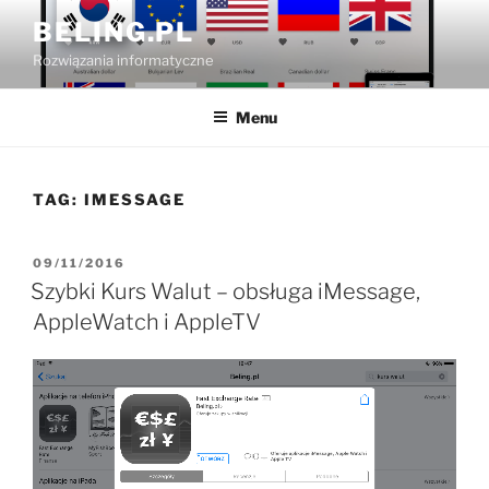
Przejdź
BELING.PL
do
Rozwiązania informatyczne
treści
Menu
TAG:
IMESSAGE
OPUBLIKOWANE
09/11/2016
W
Szybki Kurs Walut – obsługa iMessage,
AppleWatch i AppleTV