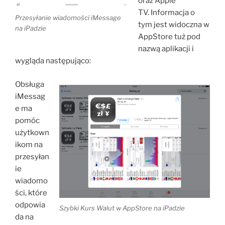
oraz Apple
TV. Informacja o
Przesyłanie wiadomości iMessage
tym jest widoczna w
na iPadzie
AppStore tuż pod
nazwą aplikacji i
wygląda następująco:
Obsługa
iMessag
e ma
pomóc
użytkown
ikom na
przesyłan
ie
wiadomo
ści, które
odpowia
Szybki Kurs Walut w AppStore na iPadzie
da na