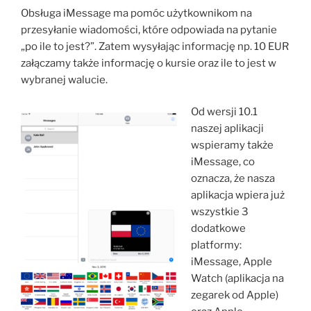
Obsługa iMessage ma pomóc użytkownikom na
przesyłanie wiadomości, które odpowiada na pytanie
„po ile to jest?”. Zatem wysyłając informację np. 10 EUR
załączamy także informację o kursie oraz ile to jest w
wybranej walucie.
Od wersji 10.1
naszej aplikacji
wspieramy także
iMessage, co
oznacza, że nasza
aplikacja wpiera już
wszystkie 3
dodatkowe
platformy:
iMessage, Apple
Watch (aplikacja na
zegarek od Apple)