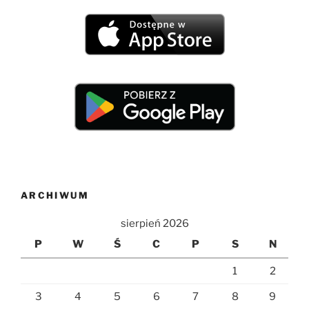
ARCHIWUM
sierpień 2026
P
W
Ś
C
P
S
N
1
2
3
4
5
6
7
8
9