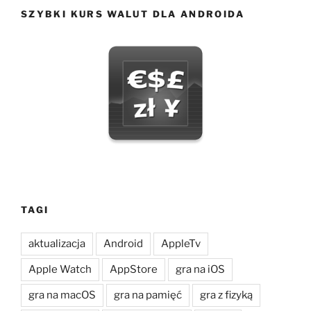
SZYBKI KURS WALUT DLA ANDROIDA
TAGI
aktualizacja
Android
AppleTv
Apple Watch
AppStore
gra na iOS
gra na macOS
gra na pamięć
gra z fizyką