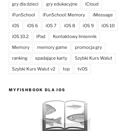
gry dla dzieci
gry edukacyjne
iCloud
iFunSchool
iFunSchool: Memory
iMessage
iOS
iOS 6
iOS 7
iOS 8
iOS 9
iOS 10
iOS 10.2
iPad
Kontaktowy Imiennik
Memory
memory game
promocja gry
ranking
spadające karty
Szybki Kurs Walut
Szybki Kurs Walut v2
top
tvOS
MYFISHBOOK DLA IOS