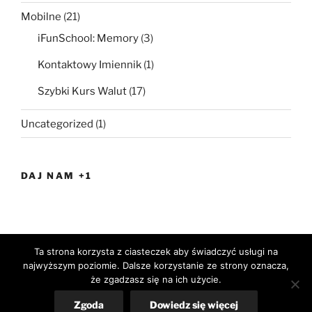
Mobilne
(21)
iFunSchool: Memory
(3)
Kontaktowy Imiennik
(1)
Szybki Kurs Walut
(17)
Uncategorized
(1)
DAJ NAM +1
Ta strona korzysta z ciasteczek aby świadczyć usługi na
Facebook
Google+
najwyższym poziomie. Dalsze korzystanie ze strony oznacza,
że zgadzasz się na ich użycie.
Polityka prywatności
Dumnie wspierane przez WordPress
Zgoda
Dowiedz się więcej