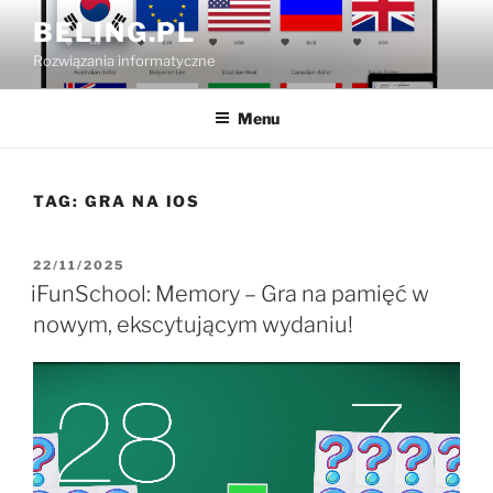
Przejdź
BELING.PL
do
Rozwiązania informatyczne
treści
Menu
TAG:
GRA NA IOS
OPUBLIKOWANE
22/11/2025
W
iFunSchool: Memory – Gra na pamięć w
nowym, ekscytującym wydaniu!