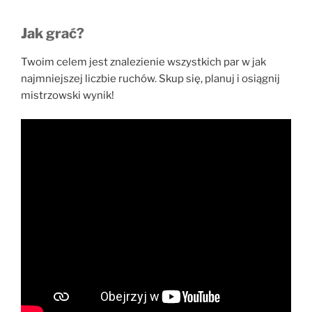
Jak grać?
Twoim celem jest znalezienie wszystkich par w jak
najmniejszej liczbie ruchów. Skup się, planuj i osiągnij
mistrzowski wynik!