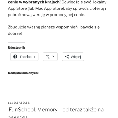
cenie w wybranych krajach!
Odwiedźcie swój lokalny
App Store (lub Mac App Store), aby sprawdzić ofertę i
pobrać nową wersję w promocyjnej cenie.
Zbudujcie własną planszę wspomnień i bawcie się
dobrze!
Udostępnij:
Facebook
X
Więcej
Dodaj do ulubionych:
OPUBLIKOWANE
11/02/2026
W
iFunSchool: Memory – od teraz także na
zegarku