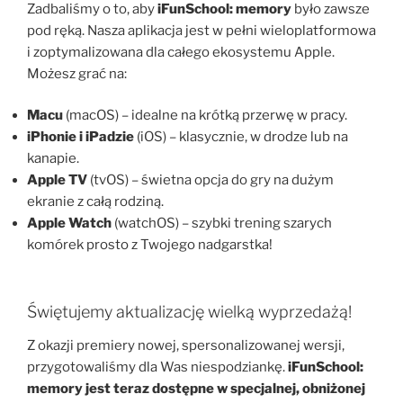
Zadbaliśmy o to, aby
iFunSchool: memory
było zawsze
pod ręką. Nasza aplikacja jest w pełni wieloplatformowa
i zoptymalizowana dla całego ekosystemu Apple.
Możesz grać na:
Macu
(macOS) – idealne na krótką przerwę w pracy.
iPhonie i iPadzie
(iOS) – klasycznie, w drodze lub na
kanapie.
Apple TV
(tvOS) – świetna opcja do gry na dużym
ekranie z całą rodziną.
Apple Watch
(watchOS) – szybki trening szarych
komórek prosto z Twojego nadgarstka!
Świętujemy aktualizację wielką wyprzedażą!
Z okazji premiery nowej, spersonalizowanej wersji,
przygotowaliśmy dla Was niespodziankę.
iFunSchool:
memory jest teraz dostępne w specjalnej, obniżonej