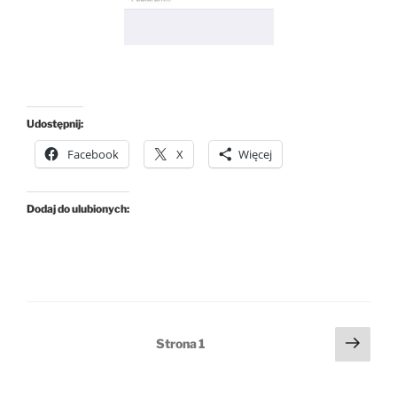
Udostępnij:
Facebook
X
Więcej
Dodaj do ulubionych:
Stronicowanie
Nast
Strona
1
stro
wpisów