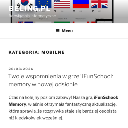
Przejdź
BELING.PL
do
Rozwiązania informatyczne
treści
Menu
KATEGORIA:
MOBILNE
OPUBLIKOWANE
26/03/2026
W
Twoje wspomnienia w grze! iFunSchool:
memory w nowej odsłonie
Czas na kolejny poziom zabawy! Nasza gra,
iFunSchool:
Memory
, właśnie otrzymała fantastyczną aktualizację,
która sprawia, że rozgrywka staje się bardziej osobista
niż kiedykolwiek wcześniej.