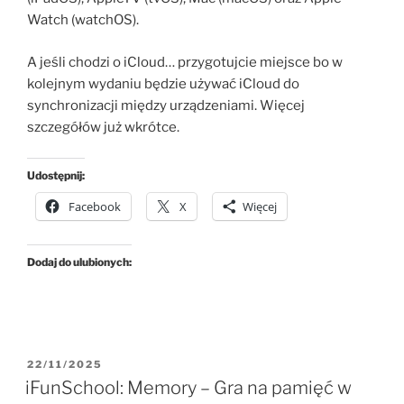
Watch (watchOS).
A jeśli chodzi o iCloud… przygotujcie miejsce bo w
kolejnym wydaniu będzie używać iCloud do
synchronizacji między urządzeniami. Więcej
szczegółów już wkrótce.
Udostępnij:
Facebook
X
Więcej
Dodaj do ulubionych:
OPUBLIKOWANE
22/11/2025
W
iFunSchool: Memory – Gra na pamięć w