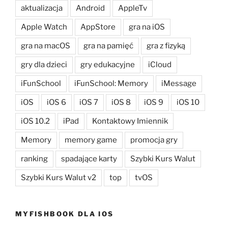
aktualizacja
Android
AppleTv
Apple Watch
AppStore
gra na iOS
gra na macOS
gra na pamięć
gra z fizyką
gry dla dzieci
gry edukacyjne
iCloud
iFunSchool
iFunSchool: Memory
iMessage
iOS
iOS 6
iOS 7
iOS 8
iOS 9
iOS 10
iOS 10.2
iPad
Kontaktowy Imiennik
Memory
memory game
promocja gry
ranking
spadające karty
Szybki Kurs Walut
Szybki Kurs Walut v2
top
tvOS
MYFISHBOOK DLA IOS