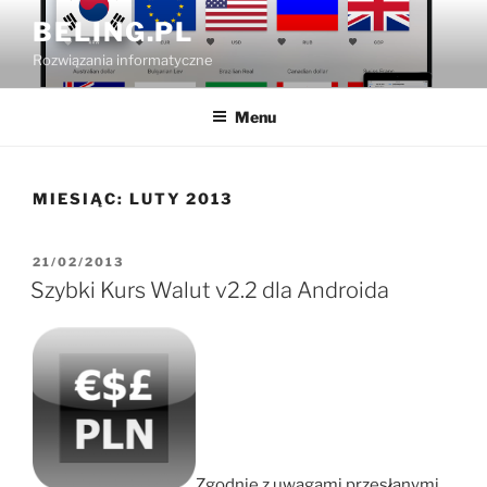
Przejdź
BELING.PL
do
Rozwiązania informatyczne
treści
Menu
MIESIĄC:
LUTY 2013
OPUBLIKOWANE
21/02/2013
W
Szybki Kurs Walut v2.2 dla Androida
Zgodnie z uwagami przesłanymi