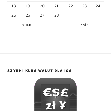
18
19
20
21
22
23
24
25
26
27
28
« mar
kwi »
SZYBKI KURS WALUT DLA IOS