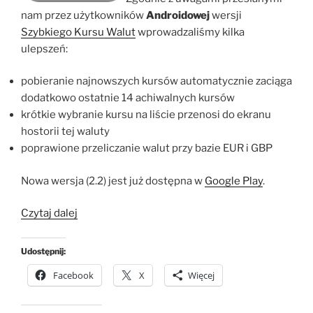
nam przez użytkowników
Androidowej
wersji
Szybkiego Kursu Walut
wprowadzaliśmy kilka
ulepszeń:
pobieranie najnowszych kursów automatycznie zaciąga
dodatkowo ostatnie 14 achiwalnych kursów
krótkie wybranie kursu na liście przenosi do ekranu
hostorii tej waluty
poprawione przeliczanie walut przy bazie EUR i GBP
Nowa wersja (2.2) jest już dostępna w
Google Play
.
„Szybki
Czytaj dalej
Kurs
Walut
Udostępnij:
v2.2
Facebook
X
Więcej
dla
Androida”