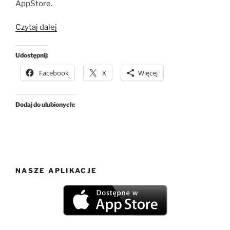
AppStore.
„Aktualizacja
Czytaj dalej
1.3
dla
Udostępnij:
aplikacji
Facebook
X
Więcej
Kontaktowy
Imiennik”
Dodaj do ulubionych:
NASZE APLIKACJE