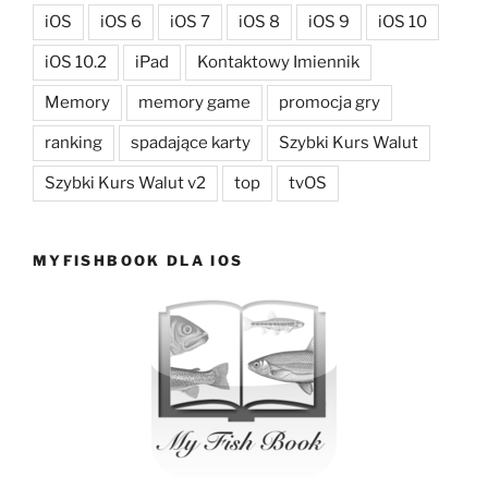
iOS
iOS 6
iOS 7
iOS 8
iOS 9
iOS 10
iOS 10.2
iPad
Kontaktowy Imiennik
Memory
memory game
promocja gry
ranking
spadające karty
Szybki Kurs Walut
Szybki Kurs Walut v2
top
tvOS
MYFISHBOOK DLA IOS