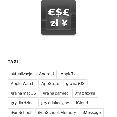
TAGI
aktualizacja
Android
AppleTv
Apple Watch
AppStore
gra na iOS
gra na macOS
gra na pamięć
gra z fizyką
gry dla dzieci
gry edukacyjne
iCloud
iFunSchool
iFunSchool: Memory
iMessage