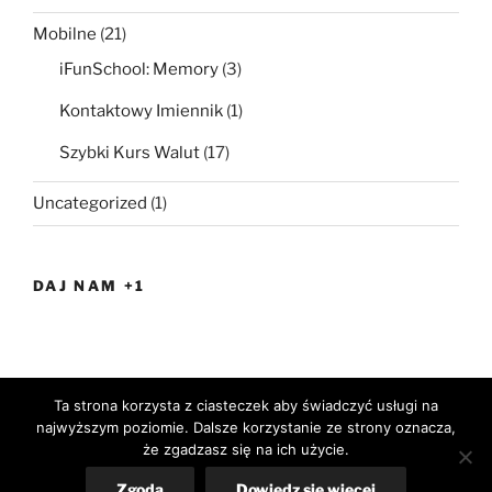
Mobilne
(21)
iFunSchool: Memory
(3)
Kontaktowy Imiennik
(1)
Szybki Kurs Walut
(17)
Uncategorized
(1)
DAJ NAM +1
Ta strona korzysta z ciasteczek aby świadczyć usługi na
Facebook
Google+
najwyższym poziomie. Dalsze korzystanie ze strony oznacza,
że zgadzasz się na ich użycie.
Polityka prywatności
Dumnie wspierane przez WordPress
Zgoda
Dowiedz się więcej