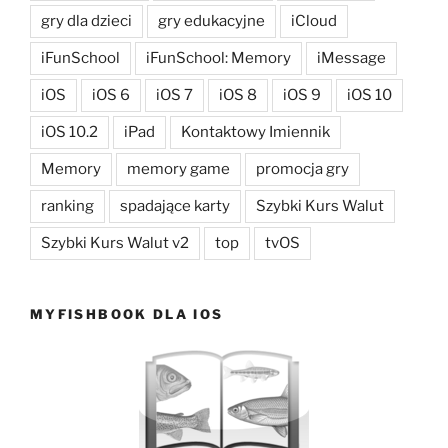
gry dla dzieci
gry edukacyjne
iCloud
iFunSchool
iFunSchool: Memory
iMessage
iOS
iOS 6
iOS 7
iOS 8
iOS 9
iOS 10
iOS 10.2
iPad
Kontaktowy Imiennik
Memory
memory game
promocja gry
ranking
spadające karty
Szybki Kurs Walut
Szybki Kurs Walut v2
top
tvOS
MYFISHBOOK DLA IOS