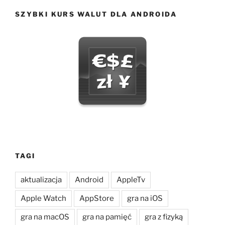
SZYBKI KURS WALUT DLA ANDROIDA
TAGI
aktualizacja
Android
AppleTv
Apple Watch
AppStore
gra na iOS
gra na macOS
gra na pamięć
gra z fizyką