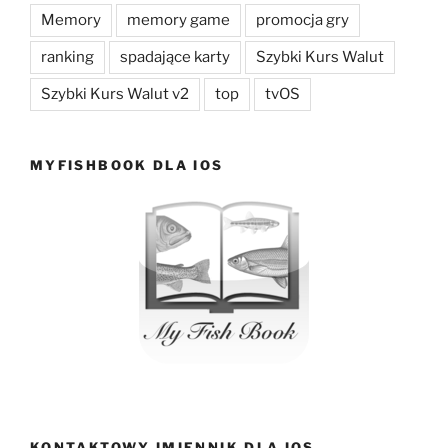
Memory
memory game
promocja gry
ranking
spadające karty
Szybki Kurs Walut
Szybki Kurs Walut v2
top
tvOS
MYFISHBOOK DLA IOS
KONTAKTOWY IMIENNIK DLA IOS