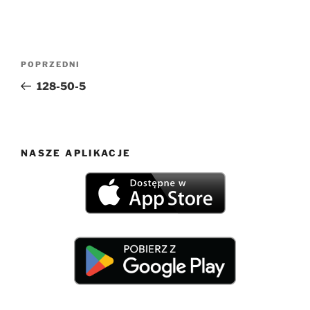
Nawigacja
Poprzedni
POPRZEDNI
wpisu
wpis
128-50-5
NASZE APLIKACJE