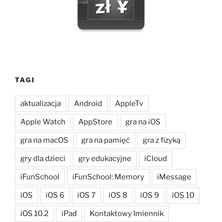
TAGI
aktualizacja
Android
AppleTv
Apple Watch
AppStore
gra na iOS
gra na macOS
gra na pamięć
gra z fizyką
gry dla dzieci
gry edukacyjne
iCloud
iFunSchool
iFunSchool: Memory
iMessage
iOS
iOS 6
iOS 7
iOS 8
iOS 9
iOS 10
iOS 10.2
iPad
Kontaktowy Imiennik