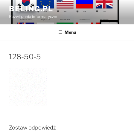
Przejdź
BELING.PL
do
Rozwiązania informatyczne
treści
Menu
128-50-5
Zostaw odpowiedź